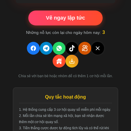
Vẽ ngay lập tức
3
Những nỗ lực còn lại cho ngày hôm nay:
Chia sẻ với bạn bè hoặc nhóm để có thêm 1 cơ hội mỗi lần.
Quy tắc hoạt động
1. Hệ thống cung cấp 3 cơ hội quay số miễn phí mỗi ngày.
2. Mỗi lần chia sẻ lên mạng xã hội, bạn sẽ nhận được
thêm một cơ hội quay số.
3. Tiền thắng cược được tự động tích lũy và có thể rút khi